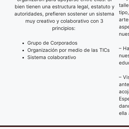
tall
bien tienen una estructura legal, estatuto y
tipo
autoridades, prefieren sostener un sistema
arte
muy creativo y colaborativo con 3
aspe
principios:
nue
Grupo de Corporados
– Ha
Organización por medio de las TICs
nues
Sistema colaborativo
educ
– Vi
ante
acoj
Espe
dand
ella