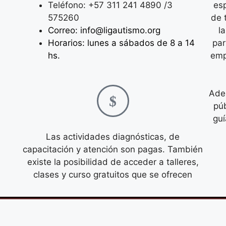
Teléfono: +57 311 241 4890 /3
es
575260
de 
Correo: info@ligautismo.org
l
Horarios: lunes a sábados de 8 a 14
par
hs.
emp
Ade
púb
guí
Las actividades diagnósticas, de
capacitación y atención son pagas. También
existe la posibilidad de acceder a talleres,
clases y curso gratuitos que se ofrecen