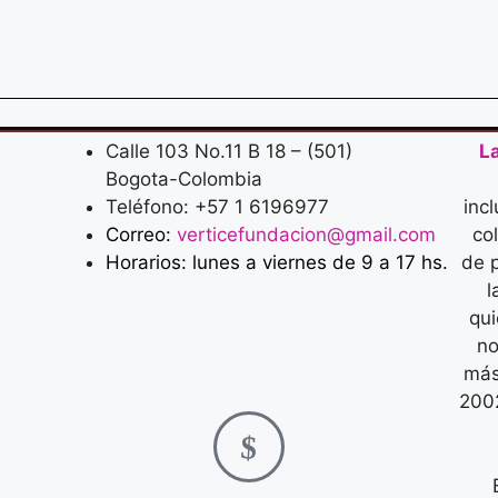
Calle 103 No.11 B 18 – (501)
L
Bogota-Colombia
Teléfono: +57 1 6196977
inc
Correo:
verticefundacion@gmail.com
co
Horarios: lunes a viernes de 9 a 17 hs.
de p
l
qui
no
más
2002