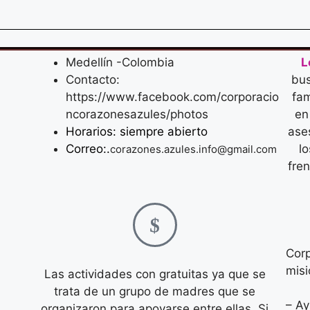
Medellín -Colombia
L
Contacto:
bus
https://www.facebook.com/corporacio
fam
ncorazonesazules/photos
en
Horarios: siempre abierto
ases
Correo:.
l
corazones.azules.info@gmail.com
fre
Corp
misi
Las actividades con gratuitas ya que se
trata de un grupo de madres que se
– Ay
organizaron para apoyarse entre ellas. Si