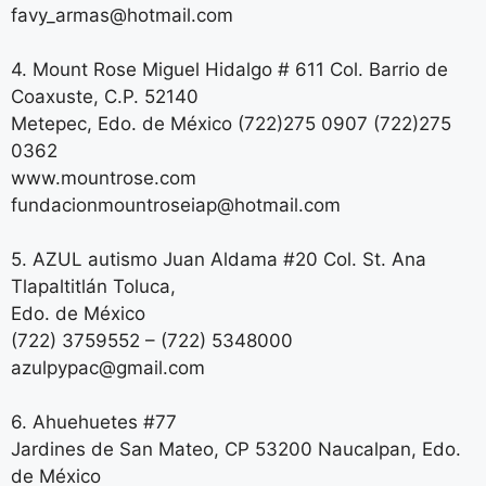
favy_armas@hotmail.com
4. Mount Rose Miguel Hidalgo # 611 Col. Barrio de
Coaxuste, C.P. 52140
Metepec, Edo. de México (722)275 0907 (722)275
0362
www.mountrose.com
fundacionmountroseiap@hotmail.com
5. AZUL autismo Juan Aldama #20 Col. St. Ana
Tlapaltitlán Toluca,
Edo. de México
(722) 3759552 – (722) 5348000
azulpypac@gmail.com
6. Ahuehuetes #77
Jardines de San Mateo, CP 53200 Naucalpan, Edo.
de México