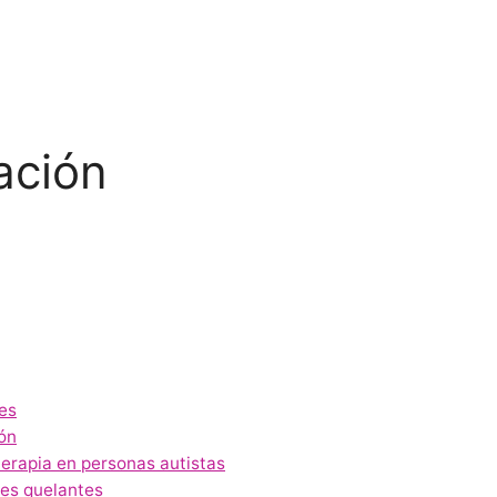
ación
es
ión
terapia en personas autistas
tes quelantes