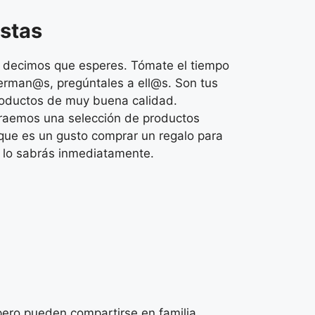
istas
e decimos que esperes. Tómate el tiempo
herman@s, pregúntales a ell@s. Son tus
productos de muy buena calidad.
traemos una selección de productos
rque es un gusto comprar un regalo para
e lo sabrás inmediatamente.
 pero pueden compartirse en familia.