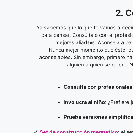
2. C
Ya sabemos que lo que te vamos a decir
para pensar. Consúltalo con el profes
mejores aliad@s. Aconseja a pa
Nunca mejor momento que éste, par
aconsejables. Sin embargo, primero haz
alguien a quien se quiere.
Consulta con profesionales
Involucra al niño
: ¿Prefiere
Prueba versiones simplific
🔗
Set de construcción magnético
: el s