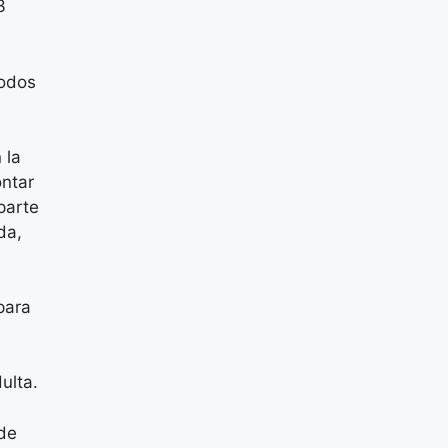
3
todos
 la
ontar
parte
da,
para
ulta.
 de