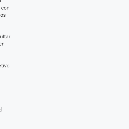
l
 con
los
e
ultar
en
etivo
j