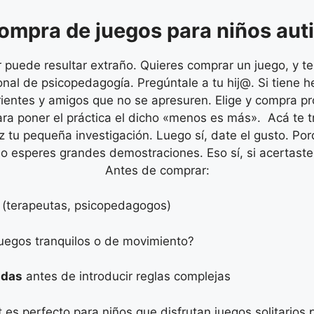
ompra de juegos para niños aut
 puede resultar extraño. Quieres comprar un juego, y t
ional de psicopedagogía. Pregúntale a tu hij@. Si tiene 
rientes y amigos que no se apresuren. Elige y compra 
a poner el práctica el dicho «menos es más». Acá te 
 tu pequeña investigación. Luego sí, date el gusto. Po
 No esperes grandes demostraciones. Eso sí, si acertast
Antes de comprar:
(terapeutas, psicopedagogos)
 juegos tranquilos o de movimiento?
adas
antes de introducir reglas complejas
et es perfecto para niños que disfrutan juegos solitarios