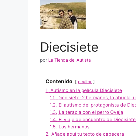
Diecisiete
por
La Tienda del Autista
Contenido
ocultar
1.
Autismo en la película Diecisiete
1.1.
Diecisiete: 2 hermanos, la abuela, u
1.2.
El autismo del protagonista de Die
1.3.
La terapia con el perro Oveja
1.4.
El viaje de encuentro de Diecisiete
1.5.
Los hermanos
2.
Añade aquí tu texto de cabecera