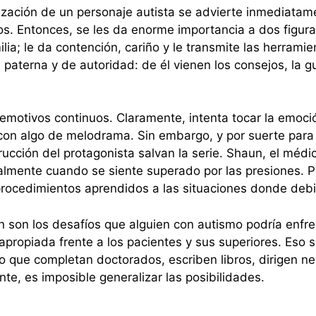
rización de un personaje autista se advierte inmediatam
 Entonces, se les da enorme importancia a dos figura
ia; le da contención, cariño y le transmite las herrami
a paterna y de autoridad: de él vienen los consejos, la g
 emotivos continuos. Claramente, intenta tocar la emoci
 con algo de melodrama. Sin embargo, y por suerte para
ucción del protagonista salvan la serie. Shaun, el médic
almente cuando se siente superado por las presiones. Pe
 procedimientos aprendidos a las situaciones donde deb
en son los desafíos que alguien con autismo podría enf
ropiada frente a los pacientes y sus superiores. Eso sí
 que completan doctorados, escriben libros, dirigen n
te, es imposible generalizar las posibilidades.