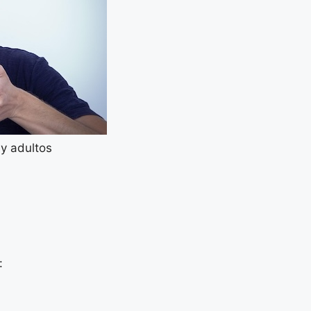
y adultos
:
a