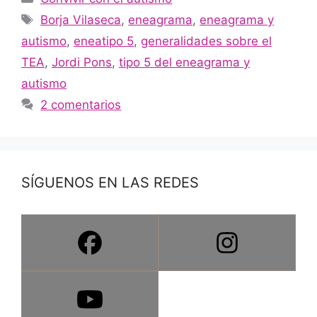
Borja Vilaseca
,
eneagrama
,
eneagrama y
autismo
,
eneatipo 5
,
generalidades sobre el
TEA
,
Jordi Pons
,
tipo 5 del eneagrama y
autismo
2 comentarios
SÍGUENOS EN LAS REDES