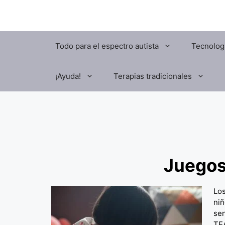
Todo para el espectro autista
Tecnologí
¡Ayuda!
Terapias tradicionales
Juegos
Los
niñ
sen
TE